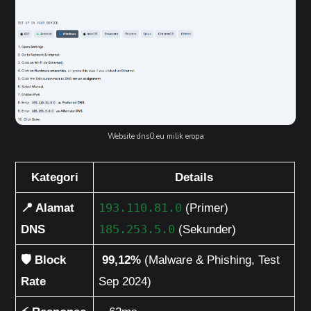
Website dns0.eu milik eropa
Kategori
Details
📍 Alamat 
193.110.81.0
 (Primer)
DNS
185.253.5.0
 (Sekunder)
🛡️ Block 
99,12%
 (Malware & Phishing, Test 
Rate
Sep 2024)