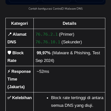
Contoh konfigurasi ControlD Malware DNS
Kategori
Details
📍 Alamat 
76.76.2.1
 (Primer)
DNS
76.76.10.1
 (Sekunder) 
🛡️ Block 
99,97%
 (Malware & Phishing, Test 
Rate
Sep 2024)
⚡ Response 
 ~52ms
Time 
(Jakarta)
✅ Kelebihan
Block rate tertinggi di antara 
semua DNS yang diuji.