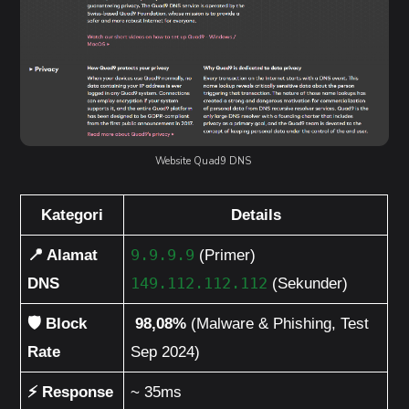
Website Quad9 DNS 
Kategori
Details
📍 Alamat 
9.9.9.9
 (Primer)
DNS
149.112.112.112
 (Sekunder)
🛡️ Block 
98,08%
 (Malware & Phishing, Test 
Rate
Sep 2024)
⚡ Response 
~ 35ms